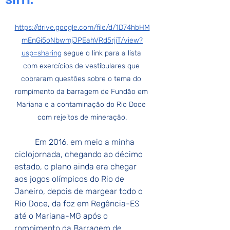
https://drive.google.com/file/d/1D74hbHM
mEnGi5oNbwmjJPEahVRd5rjjT/view?
usp=sharing
 segue o link para a lista 
com exercícios de vestibulares que 
cobraram questões sobre o tema do 
rompimento da barragem de Fundão em 
Mariana e a contaminação do Rio Doce 
com rejeitos de mineração.
Em 2016, em meio a minha 
ciclojornada, chegando ao décimo 
estado, o plano ainda era chegar 
aos jogos olímpicos do Rio de 
Janeiro, depois de margear todo o 
Rio Doce, da foz em Regência-ES 
até o Mariana-MG após o 
rompimento da Barragem de 