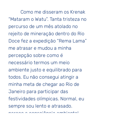
Como me disseram os Krenak 
“Mataram o Watu”. Tanta tristeza no 
percurso de um mês atolado no 
rejeito de mineração dentro do Rio 
Doce fez a expedição “Rema Lama” 
me atrasar e mudou a minha 
percepção sobre como é 
necessário termos um meio 
ambiente justo e equilibrado para 
todos. Eu não consegui atingir a 
minha meta de chegar ao Rio de 
Janeiro para participar das 
festividades olímpicas. Normal, eu 
sempre sou lento e atrasado. 
pareço a consciência ambiental 
debatida na COP-30.
Watu: 
Pai e mãe da etnia Krenak, 